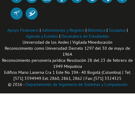
Apoyo Financiero
|
Adminisiones y Registro
|
Biblioteca
|
Sicuaplus
|
Agenda y Eventos
|
Decanatura de Estudiantes
Universidad de los Andes | Vigilada Mineducación
Reconocimiento como Universidad: Decreto 1297 del 30 de mayo de
1964.
Reconocimiento personería jurídica: Resolución 28 del 23 de febrero de
1949 Minjusticia
Edificio Mario Laserna Cra 1 Este No 19A - 40 Bogotá (Colombia) | Tel:
[571] 3394949 Ext: 2860, 2861, 2862 | Fax: [571] 3324325
© 2016 -
Departamento de Ingeniería de Sistemas y Computación