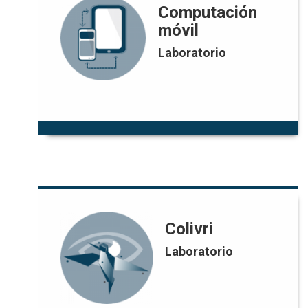
Computación móvil
Computación
móvil
Claudia Jiménez G.
Responsable:
Laboratorio
lab.comp.movil@uniandes.edu.co
Correo:
Colivri
Colivri
Laboratorio
Pablo Figueroa | Vivian Gomez
Responsable:
pfiguero@uniandes.edu.co |
Correo:
vn.gomez@uniandes.edu.co