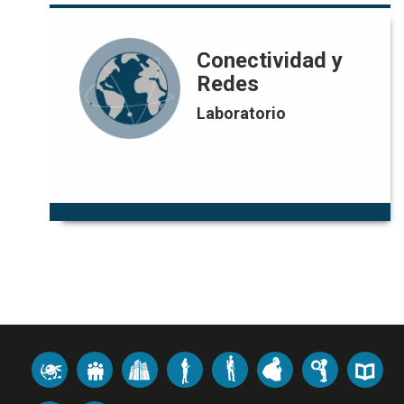
Conectividad y Redes
Conectividad y
Redes
Harold Castro B. | Yezyd Donoso
Responsable:
M.
Laboratorio
hcastro@uniandes.edu.co |
Correo:
ydonoso@uniandes.edu.co