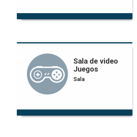
Sala de video Juegos
Sala de video
Juegos
Pablo Figueroa
Responsable:
Sala
pfiguero@uniandes.edu.co
Correo:
GA-104
Extensión: