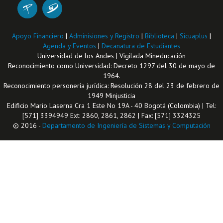
Apoyo Financiero
|
Adminisiones y Registro
|
Biblioteca
|
Sicuaplus
|
Agenda y Eventos
|
Decanatura de Estudiantes
Universidad de los Andes | Vigilada Mineducación
Reconocimiento como Universidad: Decreto 1297 del 30 de mayo de
1964.
Reconocimiento personería jurídica: Resolución 28 del 23 de febrero de
1949 Minjusticia
Edificio Mario Laserna Cra 1 Este No 19A - 40 Bogotá (Colombia) | Tel:
[571] 3394949 Ext: 2860, 2861, 2862 | Fax: [571] 3324325
© 2016 -
Departamento de Ingeniería de Sistemas y Computación