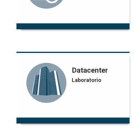
Datacenter
Datacenter
Laboratorio
Juan Diego Jiménez
Responsable:
admonsis@uniandes.edu.co
Correo: