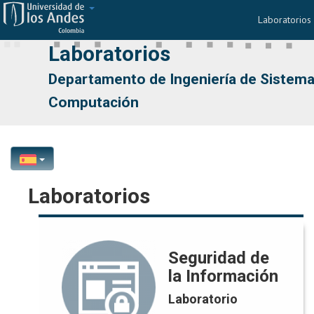
Laboratorios
Nav
Laboratorios
Departamento de Ingeniería de Sistema
Computación
Laboratorios
Seguridad de la Información
Seguridad de
la Información
Yezid Donoso
Responsable:
Laboratorio
ydonoso@uniandes.edu.co
Correo: