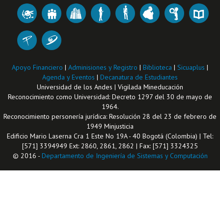
Apoyo Financiero
|
Adminisiones y Registro
|
Biblioteca
|
Sicuaplus
|
Agenda y Eventos
|
Decanatura de Estudiantes
Universidad de los Andes | Vigilada Mineducación
Reconocimiento como Universidad: Decreto 1297 del 30 de mayo de
1964.
Reconocimiento personería jurídica: Resolución 28 del 23 de febrero de
1949 Minjusticia
Edificio Mario Laserna Cra 1 Este No 19A - 40 Bogotá (Colombia) | Tel:
[571] 3394949 Ext: 2860, 2861, 2862 | Fax: [571] 3324325
© 2016 -
Departamento de Ingeniería de Sistemas y Computación